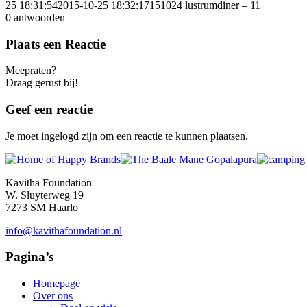
25 18:31:54
2015-10-25 18:32:17
151024 lustrumdiner – 11
0
antwoorden
Plaats een Reactie
Meepraten?
Draag gerust bij!
Geef een reactie
Je moet ingelogd zijn om een reactie te kunnen plaatsen.
Kavitha Foundation
W. Sluyterweg 19
7273 SM Haarlo
info@kavithafoundation.nl
Pagina’s
Homepage
Over ons