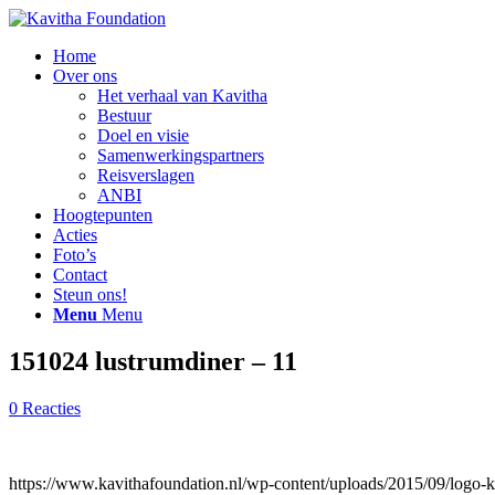
Home
Over ons
Het verhaal van Kavitha
Bestuur
Doel en visie
Samenwerkingspartners
Reisverslagen
ANBI
Hoogtepunten
Acties
Foto’s
Contact
Steun ons!
Menu
Menu
151024 lustrumdiner – 11
0 Reacties
https://www.kavithafoundation.nl/wp-content/uploads/2015/09/logo-k